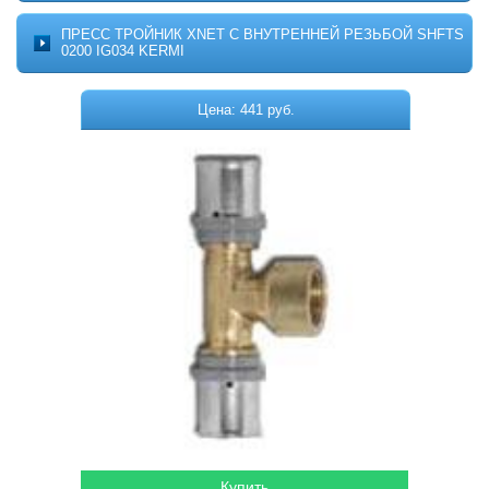
Котельное оборудование
О ПРОЕКТЕ
ПРЕСС ТРОЙНИК XNET С ВНУТРЕННЕЙ РЕЗЬБОЙ SHFTS
МОНТАЖ
0200 IG034 KERMI
Комплектующие для котельных
ДОСТАВКА
Системы отопления
КОНТАКТЫ
Цена: 441 руб.
КОРЗИНА
Водонагреватели
Горелки
Насосы
Гидромассажные бассейны
Кондиционеры
Локальная канализация
Пластиковые ёмкости
Дачная продукция