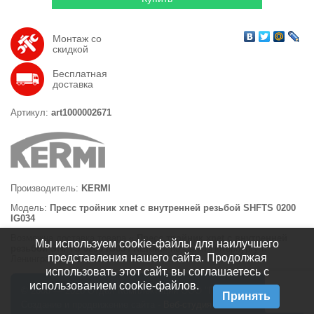
Монтаж со
скидкой
Бесплатная
доставка
Артикул:
art1000002671
Производитель:
KERMI
Модель:
Пресс тройник xnet с внутренней резьбой SHFTS 0200
IG034
Возможна доставка товара «
Пресс тройник xnet с внутренней
Мы используем cookie-файлы для наилучшего
резьбой SHFTS 0200 IG034 KERMI
» по Санкт-Петербургу и
представления нашего сайта. Продолжая
Ленинградской области
использовать этот сайт, вы соглашаетесь с
использованием cookie-файлов.
© 2008 — 2026 Отдел Комплектации ООО "ПВС СЕРВИС"
Принять
Создание и продвижение сайта -
Веб-студия 55x5