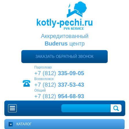
Аккредитованный
Buderus
центр
ЗАКАЗАТЬ ОБРАТНЫЙ ЗВОНОК
Парголово
+7 (812)
335-09-05
Всеволожск
+7 (812)
337-53-43
Общий
+7 (812)
954-68-93
ГЛАВНАЯ
КАТАЛОГ
КАК ВЫБРАТЬ КОТЕЛ?