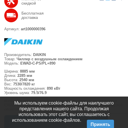
скидкой
Бесплатная
доставка
Артикул:
art1000000396
Производитель:
DAIKIN
Товар:
Чиллер с воздушным охлаждением
Модель:
EWAD-C-PS/PL+890
Ширина:
8885 мм
Длина:
2285 мм
Высота:
2540 мм
Вес:
7530/7820 кг
Мощность охлаждения:
890 кВт
Уровень шума:
79.5/76.9
Возможна доставка товара «Чиллер с воздушным охлаждением
Мы используем cookie-файлы для наилучшего
EWAD-C-PS/PL+890 DAIKIN» по Санкт-Петербургу и Ленинградской
представления нашего сайта. Продолжая
области.
использовать этот сайт, вы соглашаетесь с
использованием cookie-файлов.
© 2008 — 2026 Отдел Комплектации ООО "ПВС СЕРВИС"
Принять
Создание и продвижение сайта -
Веб-студия 55x5