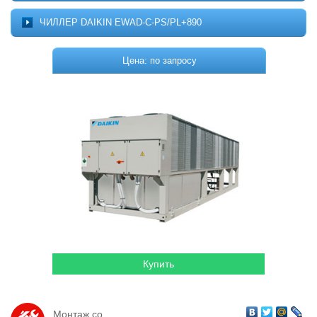
Котельное оборудование
О ПРОЕКТЕ
ЧИЛЛЕР DAIKIN EWAD-C-PS/PL+890
МОНТАЖ
Комплектующие для котельных
ДОСТАВКА
Цена: по запросу
Системы отопления
КОНТАКТЫ
КОРЗИНА
Водонагреватели
Горелки
Насосы
Гидромассажные бассейны
Кондиционеры
Локальная канализация
Пластиковые ёмкости
Дачная продукция
Монтаж со