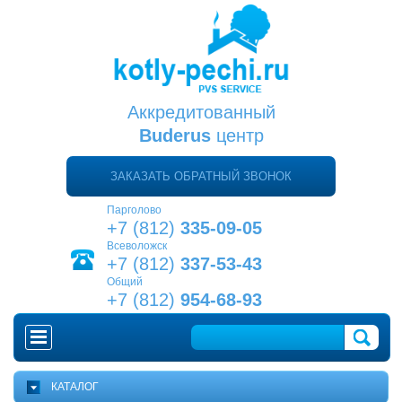
Аккредитованный
Buderus
центр
ЗАКАЗАТЬ ОБРАТНЫЙ ЗВОНОК
Парголово
+7 (812)
335-09-05
Всеволожск
+7 (812)
337-53-43
Общий
+7 (812)
954-68-93
ГЛАВНАЯ
КАТАЛОГ
КАК ВЫБРАТЬ КОТЕЛ?