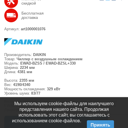
скидкой
Бесплатная
доставка
Артикул:
art1000001076
Производитель:
DAIKIN
Товар:
Чиллер с воздушным охлаждением
Модель:
EWAD-BZSS / EWAD-BZSL+330
Ширина:
2234 мм
Длина:
4381 мм
Высота:
2355 мм
Вес:
4190/4340
Мощность охлаждения:
329 кВт
Уровень шума:
83/77
Возможна доставка товара «Чиллер с воздушным охлаждением
Мы используем cookie-файлы для наилучшего
EWAD-BZSS / EWAD-BZSL+330 DAIKIN» по Санкт-Петербургу и
представления нашего сайта. Продолжая
Ленинградской области.
использовать этот сайт, вы соглашаетесь с
использованием cookie-файлов.
© 2008 — 2026 Отдел Комплектации ООО "ПВС СЕРВИС"
Принять