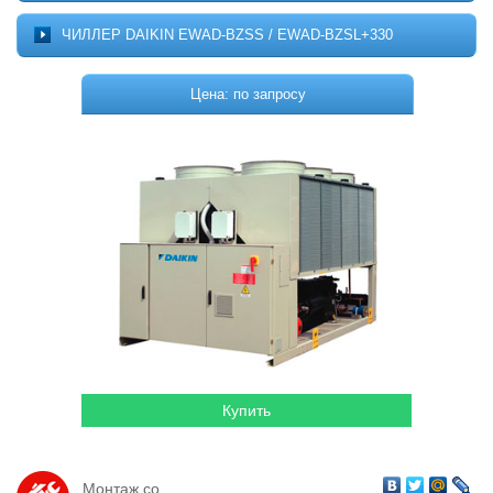
Котельное оборудование
О ПРОЕКТЕ
ЧИЛЛЕР DAIKIN EWAD-BZSS / EWAD-BZSL+330
МОНТАЖ
Комплектующие для котельных
ДОСТАВКА
Цена: по запросу
Системы отопления
КОНТАКТЫ
КОРЗИНА
Водонагреватели
Горелки
Насосы
Гидромассажные бассейны
Кондиционеры
Локальная канализация
Пластиковые ёмкости
Дачная продукция
Монтаж со