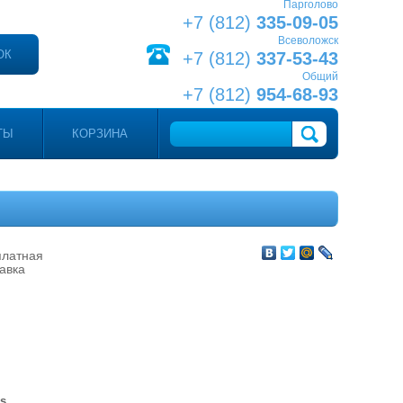
Парголово
+7 (812)
335-09-05
Всеволожск
ОК
+7 (812)
337-53-43
Общий
+7 (812)
954-68-93
ТЫ
КОРЗИНА
платная
авка
s