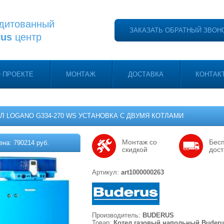
дитованный
ЗАКАЗАТЬ ОБРАТНЫЙ ЗВОН
rus
центр
 ПРОЕКТЕ
МОНТАЖ
ДОСТАВКА
КОНТАК
Л LOGANO G334-270 WS УСТАНОВКА С ДВУМЯ КОТЛАМИ
Монтаж со
Бес
ена: 790214 руб.
скидкой
дост
Артикул:
art1000000263
Производитель:
BUDERUS
Товар:
Котел газовый напольный Buderu