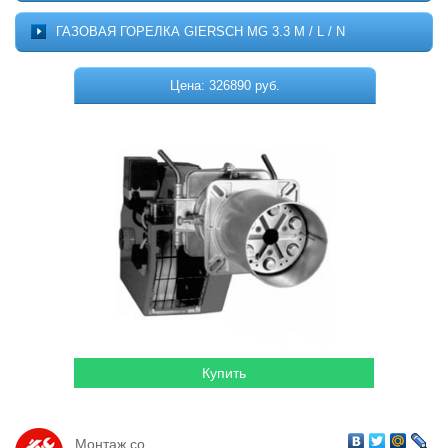
Котельное оборудование
О ПРОЕКТЕ
ГАЗОВАЯ ГОРЕЛКА GIERSCH MG 3.3 M / L / N
МОНТАЖ
Комплектующие для котельных
ДОСТАВКА
Цена: 326890 руб.
Системы отопления
КОНТАКТЫ
КОРЗИНА
Водонагреватели
Горелки
Насосы
Гидромассажные бассейны
Кондиционеры
Локальная канализация
Пластиковые ёмкости
Дачная продукция
Монтаж со