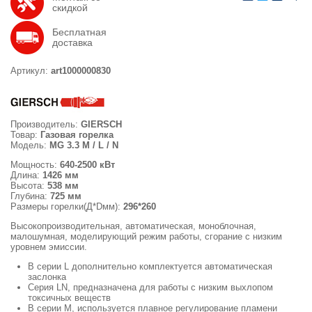
скидкой
Бесплатная
доставка
Артикул:
art1000000830
Производитель:
GIERSCH
Товар:
Газовая горелка
Модель:
MG 3.3 M / L / N
Мощность:
640-2500 кВт
Длина:
1426 мм
Высота:
538 мм
Глубина:
725 мм
Размеры горелки(Д*Dмм):
296*260
Высокопроизводительная, автоматическая, моноблочная,
малошумная, моделирующий режим работы, сгорание с низким
уровнем эмиссии.
B серии L дополнительно комплектуется автоматическая
заслонка
Серия LN, предназначена для работы с низким выхлопом
токсичных веществ
В серии М, используется плавное регулирование пламени