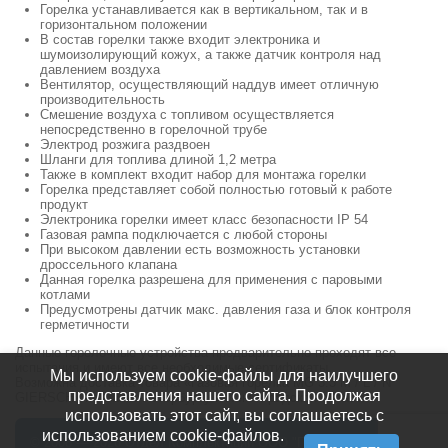
Горелка устанавливается как в вертикальном, так и в
горизонтальном положении
В состав горелки также входит электроника и
шумоизолирующий кожух, а также датчик контроля над
давлением воздуха
Вентилятор, осуществляющий наддув имеет отличную
производительность
Смешение воздуха с топливом осуществляется
непосредственно в горелочной трубе
Электрод розжига раздвоен
Шланги для топлива длиной 1,2 метра
Также в комплект входит набор для монтажа горелки
Горелка представляет собой полностью готовый к работе
продукт
Электроника горелки имеет класс безопасности IР 54
Газовая рампа подключается с любой стороны
При высоком давлении есть возможность установки
дроссельного клапана
Данная горелка разрешена для применения с паровыми
котлами
Предусмотрены датчик макс. давления газа и блок контроля
герметичности
Данные горелочные устройства предварительно проходят все
испытания и имеют все необходимые сертификаты.
Мы используем cookie-файлы для наилучшего
Возможна доставка товара «Газовая горелка MG 3.3 M / L / N
представления нашего сайта. Продолжая
GIERSCH» по Санкт-Петербургу и Ленинградской области.
использовать этот сайт, вы соглашаетесь с
использованием cookie-файлов.
© 2008 — 2026 Отдел Комплектации ООО "ПВС СЕРВИС"