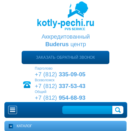
Аккредитованный
Buderus
центр
ЗАКАЗАТЬ ОБРАТНЫЙ ЗВОНОК
Парголово
+7 (812)
335-09-05
Всеволожск
+7 (812)
337-53-43
Общий
+7 (812)
954-68-93
ГЛАВНАЯ
КАТАЛОГ
КАК ВЫБРАТЬ КОТЕЛ?