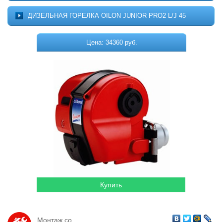
Котельное оборудование
О ПРОЕКТЕ
ДИЗЕЛЬНАЯ ГОРЕЛКА OILON JUNIOR PRO2 L/J 45
МОНТАЖ
Комплектующие для котельных
ДОСТАВКА
Цена: 34360 руб.
Системы отопления
КОНТАКТЫ
КОРЗИНА
Водонагреватели
Горелки
Насосы
Гидромассажные бассейны
Кондиционеры
Локальная канализация
Пластиковые ёмкости
Дачная продукция
Монтаж со