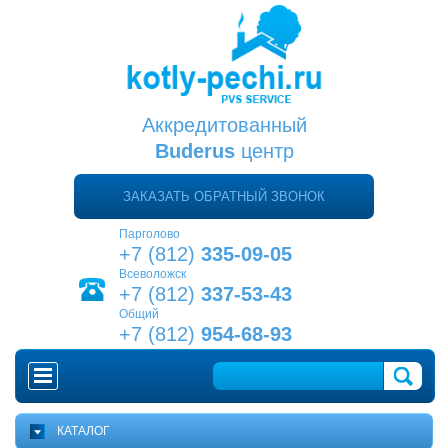
Аккредитованный
Buderus
центр
ЗАКАЗАТЬ ОБРАТНЫЙ ЗВОНОК
Парголово
+7 (812)
335-09-05
Всеволожск
+7 (812)
337-53-43
Общий
+7 (812)
954-68-93
ГЛАВНАЯ
КАТАЛОГ
КАК ВЫБРАТЬ КОТЕЛ?