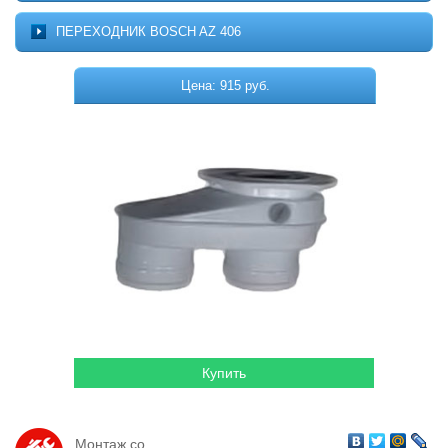
Котельное оборудование
О ПРОЕКТЕ
ПЕРЕХОДНИК BOSCH AZ 406
МОНТАЖ
Комплектующие для котельных
ДОСТАВКА
Цена: 915 руб.
Системы отопления
КОНТАКТЫ
КОРЗИНА
Водонагреватели
Горелки
Насосы
Гидромассажные бассейны
Кондиционеры
Локальная канализация
Пластиковые ёмкости
Дачная продукция
Монтаж со