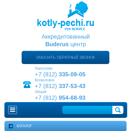
Аккредитованный
Buderus
центр
ЗАКАЗАТЬ ОБРАТНЫЙ ЗВОНОК
Парголово
+7 (812)
335-09-05
Всеволожск
+7 (812)
337-53-43
Общий
+7 (812)
954-68-93
ГЛАВНАЯ
КАТАЛОГ
КАК ВЫБРАТЬ КОТЕЛ?