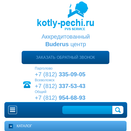
Аккредитованный
Buderus
центр
ЗАКАЗАТЬ ОБРАТНЫЙ ЗВОНОК
Парголово
+7 (812)
335-09-05
Всеволожск
+7 (812)
337-53-43
Общий
+7 (812)
954-68-93
ГЛАВНАЯ
КАТАЛОГ
КАК ВЫБРАТЬ КОТЕЛ?