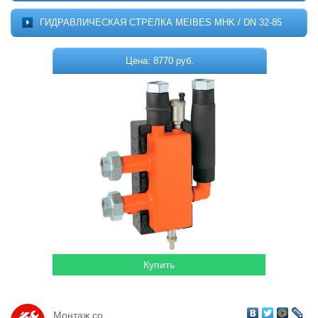
Котельное оборудование
О ПРОЕКТЕ
ГИДРАВЛИЧЕСКАЯ СТРЕЛКА MEIBES MHK / DN 32-85
МОНТАЖ
Комплектующие для котельных
ДОСТАВКА
Цена: 8770 руб.
Системы отопления
КОНТАКТЫ
КОРЗИНА
Водонагреватели
Горелки
Насосы
Гидромассажные бассейны
Кондиционеры
Локальная канализация
Пластиковые ёмкости
Дачная продукция
Монтаж со