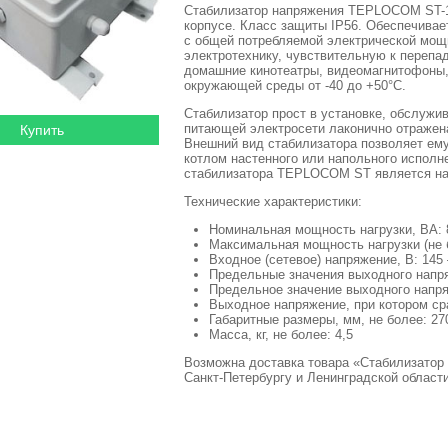
Стабилизатор напряжения TEPLOCOM ST-13
корпусе. Класс защиты IP56. Обеспечива
с общей потребляемой электрической мощ
электротехнику, чувствительную к перепа
домашние кинотеатры, видеомагнитофоны, 
окружающей среды от -40 до +50°C.
Стабилизатор прост в установке, обслужи
питающей электросети лаконично отражена
Внешний вид стабилизатора позволяет ему
котлом настенного или напольного испол
стабилизатора TEPLOCOM ST является над
Технические характеристики:
Номинальная мощность нагрузки, ВА: 
Максимальная мощность нагрузки (не б
Входное (сетевое) напряжение, В: 145
Предельные значения выходного напря
Предельное значение выходного напря
Выходное напряжение, при котором сра
Габаритные размеры, мм, не более: 270
Масса, кг, не более: 4,5
Возможна доставка товара «Стабилизато
Санкт-Петербургу и Ленинградской области