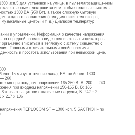
00 исп.5 для установки на улице, в пылевлагозащищенном
ет качественным электропитанием любые тепловые системы
ностью 1300 ВА (950 Вт), а также сложную бытовую
дам входного напряжения (холодильники, телевизоры,
музыкальные центры и т. д.) Диапазон температур
вании и управлении. Информация о качестве напряжения
 на передней панели в виде трех световых индикаторов.
 органично вписаться в тепловую систему совместно с
нения. Главными отличительными особенностями
ежность и простота использования при невысокой цене.
800
олее 15 минут в течение часа), ВА, не более: 1300
 — 260
жения при входном напряжении 165-260 В, В: 200 — 240
жения при входном напряжении 150-165 В, В: 185
батывает защитное отключение нагрузки, В: 242 ± 2
 х 217 х 106
р напряжения TEPLOCOM ST – 1300 исп. 5 БАСТИОН» по
.