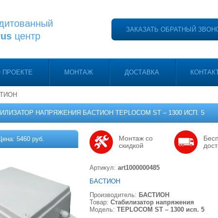
дитованный
ЗАКАЗАТЬ ОБРАТНЫЙ ЗВОН
rus
центр
 ПРОЕКТЕ
МОНТАЖ
ДОСТАВКА
КОНТАК
СТИОН
ИЛИЗАТОР НАПРЯЖЕНИЯ БАСТИОН TEPLOCOM ST – 1300 ИСП. 5
Монтаж со
Бес
Цена: 5460 руб.
скидкой
дост
Артикул:
art1000000485
БАСТИОН
Производитель:
БАСТИОН
Товар:
Стабилизатор напряжения
Модель:
TEPLOCOM ST – 1300 исп. 5