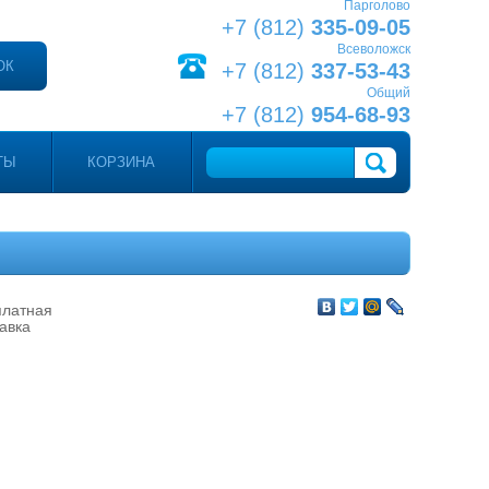
Парголово
+7 (812)
335-09-05
Всеволожск
ОК
+7 (812)
337-53-43
Общий
+7 (812)
954-68-93
ТЫ
КОРЗИНА
платная
авка