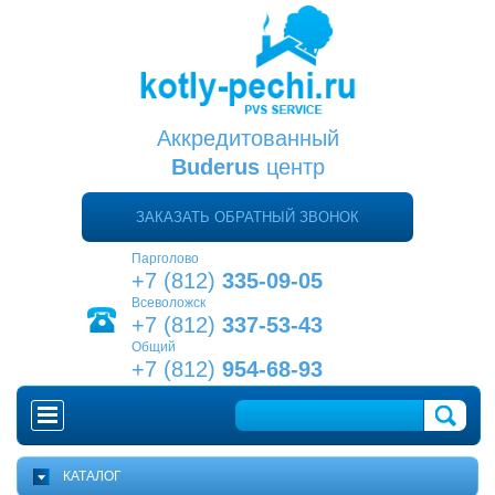
Аккредитованный
Buderus
центр
ЗАКАЗАТЬ ОБРАТНЫЙ ЗВОНОК
Парголово
+7 (812)
335-09-05
Всеволожск
+7 (812)
337-53-43
Общий
+7 (812)
954-68-93
ГЛАВНАЯ
КАТАЛОГ
КАК ВЫБРАТЬ КОТЕЛ?