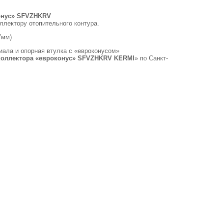
онус» SFVZHKRV
ллектору отопительного контура.
7мм)
иала и опорная втулка с «евроконусом»
коллектора «евроконус» SFVZHKRV KERMI
» по Санкт-