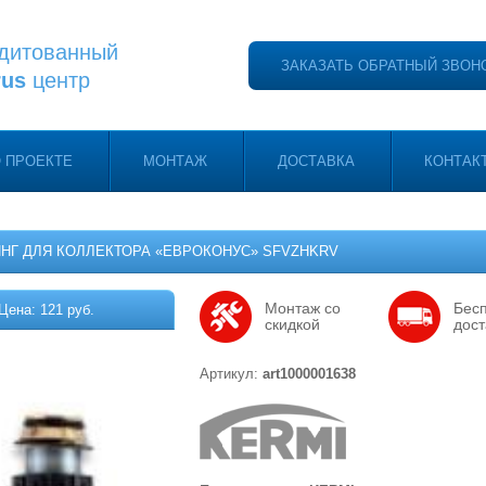
дитованный
ЗАКАЗАТЬ ОБРАТНЫЙ ЗВОН
rus
центр
 ПРОЕКТЕ
МОНТАЖ
ДОСТАВКА
КОНТАК
НГ ДЛЯ КОЛЛЕКТОРА «ЕВРОКОНУС» SFVZHKRV
Монтаж со
Бес
Цена: 121 руб.
скидкой
дост
Артикул:
art1000001638