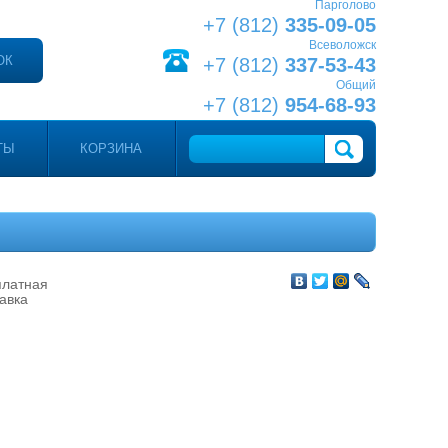
Парголово
+7 (812)
335-09-05
Всеволожск
ОК
+7 (812)
337-53-43
Общий
+7 (812)
954-68-93
ТЫ
КОРЗИНА
платная
авка