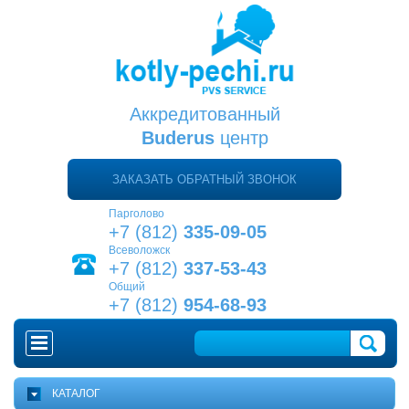
Аккредитованный
Buderus
центр
ЗАКАЗАТЬ ОБРАТНЫЙ ЗВОНОК
Парголово
+7 (812)
335-09-05
Всеволожск
+7 (812)
337-53-43
Общий
+7 (812)
954-68-93
ГЛАВНАЯ
КАТАЛОГ
КАК ВЫБРАТЬ КОТЕЛ?