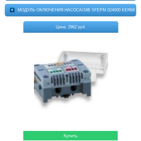
Котельное оборудование
О ПРОЕКТЕ
МОДУЛЬ ОКЛЮЧЕНИЯ НАСОСА/24В SFEPM 024000 KERMI
МОНТАЖ
Комплектующие для котельных
ДОСТАВКА
Цена: 2962 руб.
Системы отопления
КОНТАКТЫ
КОРЗИНА
Водонагреватели
Горелки
Насосы
Гидромассажные бассейны
Кондиционеры
Локальная канализация
Пластиковые ёмкости
Дачная продукция