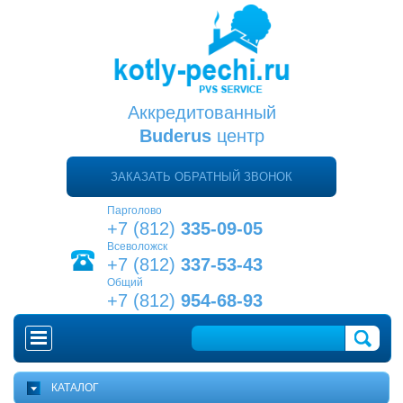
Аккредитованный
Buderus
центр
ЗАКАЗАТЬ ОБРАТНЫЙ ЗВОНОК
Парголово
+7 (812)
335-09-05
Всеволожск
+7 (812)
337-53-43
Общий
+7 (812)
954-68-93
ГЛАВНАЯ
КАТАЛОГ
КАК ВЫБРАТЬ КОТЕЛ?