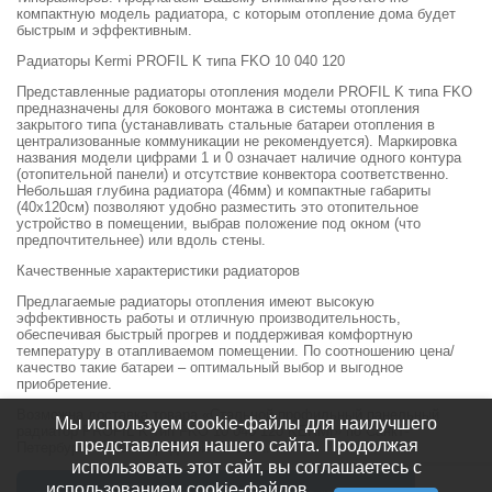
компактную модель радиатора, с которым отопление дома будет
быстрым и эффективным.
Радиаторы Kermi PROFIL K типа FKO 10 040 120
Представленные радиаторы отопления модели PROFIL K типа FKO
предназначены для бокового монтажа в системы отопления
закрытого типа (устанавливать стальные батареи отопления в
централизованные коммуникации не рекомендуется). Маркировка
названия модели цифрами 1 и 0 означает наличие одного контура
(отопительной панели) и отсутствие конвектора соответственно.
Небольшая глубина радиатора (46мм) и компактные габариты
(40х120см) позволяют удобно разместить это отопительное
устройство в помещении, выбрав положение под окном (что
предпочтительнее) или вдоль стены.
Качественные характеристики радиаторов
Предлагаемые радиаторы отопления имеют высокую
эффективность работы и отличную производительность,
обеспечивая быстрый прогрев и поддерживая комфортную
температуру в отапливаемом помещении. По соотношению цена/
качество такие батареи – оптимальный выбор и выгодное
приобретение.
Возможна доставка товара «Стальной профильный панельный
Мы используем cookie-файлы для наилучшего
радиатор PROFIL K тип FKO 10 040 120 KERMI» по Санкт-
представления нашего сайта. Продолжая
Петербургу и Ленинградской области.
использовать этот сайт, вы соглашаетесь с
использованием cookie-файлов.