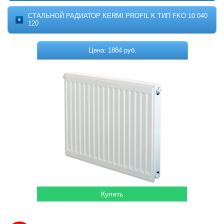
Котельное оборудование
О ПРОЕКТЕ
СТАЛЬНОЙ РАДИАТОР KERMI PROFIL K ТИП FKO 10 040
МОНТАЖ
120
Комплектующие для котельных
ДОСТАВКА
Системы отопления
КОНТАКТЫ
Цена: 1884 руб.
КОРЗИНА
Водонагреватели
Горелки
Насосы
Гидромассажные бассейны
Кондиционеры
Локальная канализация
Пластиковые ёмкости
Дачная продукция