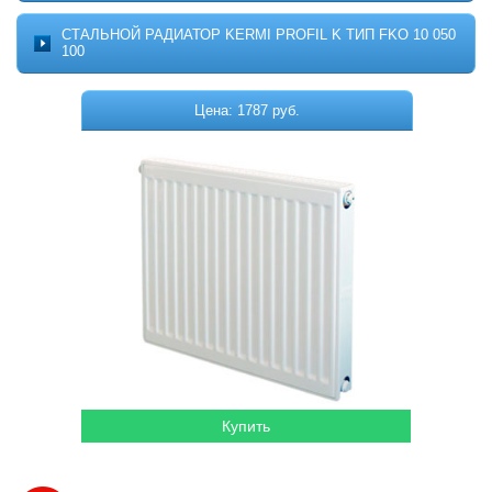
Котельное оборудование
О ПРОЕКТЕ
СТАЛЬНОЙ РАДИАТОР KERMI PROFIL K ТИП FKO 10 050
МОНТАЖ
100
Комплектующие для котельных
ДОСТАВКА
Системы отопления
КОНТАКТЫ
Цена: 1787 руб.
КОРЗИНА
Водонагреватели
Горелки
Насосы
Гидромассажные бассейны
Кондиционеры
Локальная канализация
Пластиковые ёмкости
Дачная продукция