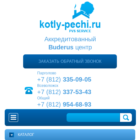
Аккредитованный
Buderus
центр
ЗАКАЗАТЬ ОБРАТНЫЙ ЗВОНОК
Парголово
+7 (812)
335-09-05
Всеволожск
+7 (812)
337-53-43
Общий
+7 (812)
954-68-93
ГЛАВНАЯ
КАТАЛОГ
КАК ВЫБРАТЬ КОТЕЛ?