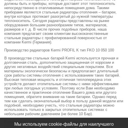
должны быть и приборы, которые доставят этот теплоноситель
непосредственно в отапливаемые помещения дома. Такими
приборами являются стальные радиаторы отопления – батареи,
внутри которых протекает разогретый до нужной температуры
теплоноситель. Сегодня радиаторы представлены на рынке
оборудования большим разнообразием типов, материалов,
размеров и т. д. В числе прочих подобных приборов, наша
компания предлагает своим клиентам высококачественные
стальные радиаторы с профилированной поверхностью от
компании Kermi (Германия).
Производство радиаторов Kermi PROFIL K тип FKO 10 050 100
В производстве стальных батарей Kermi используется прочная и
долговечная сталь, дополнительно защищенная от коррозии и
других негативных воздействий специальным покрытием. Все
материалы экологически безопасны и предполагают длительный
срок работы системы отопления с использованием таких батарей.
Высокая тепловая мощность и отличная теплопередача этих
устройств делают отопительные системы с ними эффективными
при любых погодных условиях. Поэтому если Вам необходимо
качественное и практичное отопление Вашего дома или другого
помещения, обратите внимание на такие батареи. Однако перед
тем как сделать окончательный выбор в пользу данной модели или
подобной, необходимо учесть, что стальные радиаторы можно
использовать только в закрытых отопительных системах с
небольшим рабочим давлением (не более 10 Бар).
Возможна доставка товара «Стальной профильный панельный
Мы используем cookie-файлы для наилучшего
радиатор PROFIL K тип FKO 10 050 100 KERMI» по Санкт-