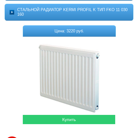
Котельное оборудование
О ПРОЕКТЕ
СТАЛЬНОЙ РАДИАТОР KERMI PROFIL K ТИП FKO 11 030
МОНТАЖ
160
Комплектующие для котельных
ДОСТАВКА
Системы отопления
КОНТАКТЫ
Цена: 3220 руб.
КОРЗИНА
Водонагреватели
Горелки
Насосы
Гидромассажные бассейны
Кондиционеры
Локальная канализация
Пластиковые ёмкости
Дачная продукция