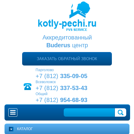
Аккредитованный
Buderus
центр
ЗАКАЗАТЬ ОБРАТНЫЙ ЗВОНОК
Парголово
+7 (812)
335-09-05
Всеволожск
+7 (812)
337-53-43
Общий
+7 (812)
954-68-93
ГЛАВНАЯ
КАТАЛОГ
КАК ВЫБРАТЬ КОТЕЛ?