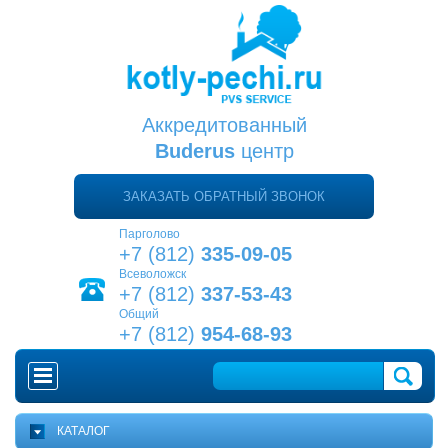
Аккредитованный
Buderus
центр
ЗАКАЗАТЬ ОБРАТНЫЙ ЗВОНОК
Парголово
+7 (812)
335-09-05
Всеволожск
+7 (812)
337-53-43
Общий
+7 (812)
954-68-93
ГЛАВНАЯ
КАТАЛОГ
КАК ВЫБРАТЬ КОТЕЛ?