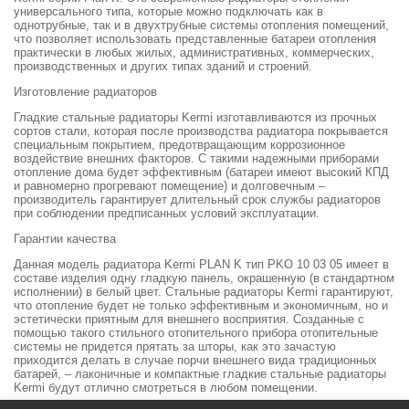
универсального типа, которые можно подключать как в
однотрубные, так и в двухтрубные системы отопления помещений,
что позволяет использовать представленные батареи отопления
практически в любых жилых, административных, коммерческих,
производственных и других типах зданий и строений.
Изготовление радиаторов
Гладкие стальные радиаторы Kermi изготавливаются из прочных
сортов стали, которая после производства радиатора покрывается
специальным покрытием, предотвращающим коррозионное
воздействие внешних факторов. С такими надежными приборами
отопление дома будет эффективным (батареи имеют высокий КПД
и равномерно прогревают помещение) и долговечным –
производитель гарантирует длительный срок службы радиаторов
при соблюдении предписанных условий эксплуатации.
Гарантии качества
Данная модель радиатора Kermi PLAN K тип PKO 10 03 05 имеет в
составе изделия одну гладкую панель, окрашенную (в стандартном
исполнении) в белый цвет. Стальные радиаторы Kermi гарантируют,
что отопление будет не только эффективным и экономичным, но и
эстетически приятным для внешнего восприятия. Созданные с
помощью такого стильного отопительного прибора отопительные
системы не придется прятать за шторы, как это зачастую
приходится делать в случае порчи внешнего вида традиционных
батарей, – лаконичные и компактные гладкие стальные радиаторы
Kermi будут отлично смотреться в любом помещении.