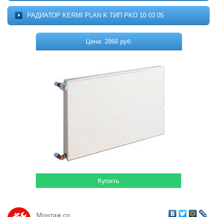
Котельное оборудование
О ПРОЕКТЕ
РАДИАТОР KERMI PLAN K ТИП PKO 10 03 05
МОНТАЖ
Комплектующие для котельных
ДОСТАВКА
Цена: 2866 руб.
Системы отопления
КОНТАКТЫ
КОРЗИНА
Водонагреватели
Горелки
Насосы
Гидромассажные бассейны
Кондиционеры
Локальная канализация
Пластиковые ёмкости
Дачная продукция
Монтаж со