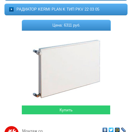
Котельное оборудование
О ПРОЕКТЕ
РАДИАТОР KERMI PLAN K ТИП PKV 22 03 05
МОНТАЖ
Комплектующие для котельных
ДОСТАВКА
Цена: 6311 руб.
Системы отопления
КОНТАКТЫ
КОРЗИНА
Водонагреватели
Горелки
Насосы
Гидромассажные бассейны
Кондиционеры
Локальная канализация
Пластиковые ёмкости
Дачная продукция
Монтаж со