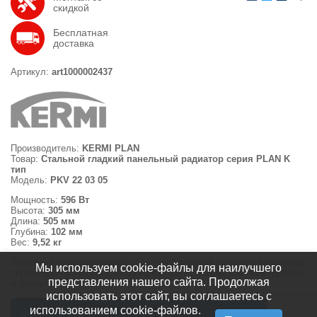
скидкой
Бесплатная
доставка
Артикул:
art1000002437
Производитель:
KERMI PLAN
Товар:
Стальной гладкий панельный радиатор серия PLAN K
тип
Модель:
PKV 22 03 05
Мощность:
596 Вт
Высота:
305 мм
Длина:
505 мм
Глубина:
102 мм
Вес:
9,52 кг
Возможна доставка товара «Стальной гладкий панельный радиатор
Мы используем cookie-файлы для наилучшего
серия PLAN K тип PKV 22 03 05 KERMI PLAN» по Санкт-Петербургу
представления нашего сайта. Продолжая
и Ленинградской области.
использовать этот сайт, вы соглашаетесь с
использованием cookie-файлов.
© 2008 — 2026 Отдел Комплектации ООО "ПВС СЕРВИС"