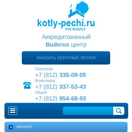
Аккредитованный
Buderus
центр
ЗАКАЗАТЬ ОБРАТНЫЙ ЗВОНОК
Парголово
+7 (812)
335-09-05
Всеволожск
+7 (812)
337-53-43
Общий
+7 (812)
954-68-93
ГЛАВНАЯ
КАТАЛОГ
КАК ВЫБРАТЬ КОТЕЛ?