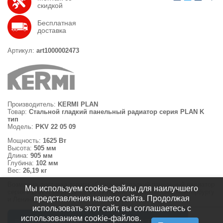
скидкой
Бесплатная
доставка
Артикул:
art1000002473
Производитель:
KERMI PLAN
Товар:
Стальной гладкий панельный радиатор серия PLAN K
тип
Модель:
PKV 22 05 09
Мощность:
1625 Вт
Высота:
505 мм
Длина:
905 мм
Глубина:
102 мм
Вес:
26,19 кг
Возможна доставка товара «Стальной гладкий панельный радиатор
Мы используем cookie-файлы для наилучшего
серия PLAN K тип PKV 22 05 09 KERMI PLAN» по Санкт-Петербургу
представления нашего сайта. Продолжая
и Ленинградской области.
использовать этот сайт, вы соглашаетесь с
использованием cookie-файлов.
© 2008 — 2026 Отдел Комплектации ООО "ПВС СЕРВИС"