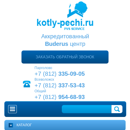
Аккредитованный
Buderus
центр
ЗАКАЗАТЬ ОБРАТНЫЙ ЗВОНОК
Парголово
+7 (812)
335-09-05
Всеволожск
+7 (812)
337-53-43
Общий
+7 (812)
954-68-93
ГЛАВНАЯ
КАТАЛОГ
КАК ВЫБРАТЬ КОТЕЛ?