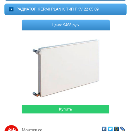
Котельное оборудование
О ПРОЕКТЕ
РАДИАТОР KERMI PLAN K ТИП PKV 22 05 09
МОНТАЖ
Комплектующие для котельных
ДОСТАВКА
Цена: 9468 руб.
Системы отопления
КОНТАКТЫ
КОРЗИНА
Водонагреватели
Горелки
Насосы
Гидромассажные бассейны
Кондиционеры
Локальная канализация
Пластиковые ёмкости
Дачная продукция
Монтаж со