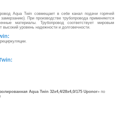
ровод Aqua Twin совмещает в себе канал подачи горячей
т замерзанию). При производстве трубопровода применяются
венные материалы. Трубопровод соответствует мировым
ет высокий уровень надежности и долговечности.
win:
рециркуляции.
Twin:
золированная Aqua Twin 32х4,4/28х4,0/175 Uponor
» по
и