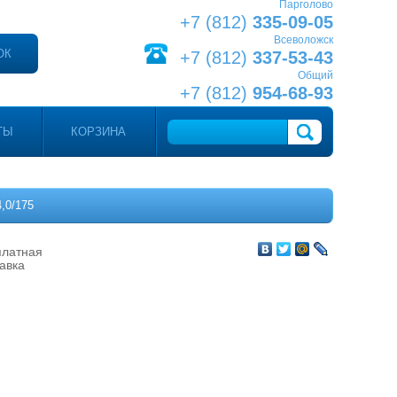
Парголово
+7 (812)
335-09-05
Всеволожск
ОК
+7 (812)
337-53-43
Общий
+7 (812)
954-68-93
ТЫ
КОРЗИНА
0/175
платная
авка