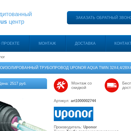
дитованный
ЗАКАЗАТЬ ОБРАТНЫЙ ЗВОН
rus
центр
 ПРОЕКТЕ
МОНТАЖ
ДОСТАВКА
КОНТАК
nor
ОИЗОЛИРОВАННЫЙ ТРУБОПРОВОД UPONOR AQUA TWIN 32Х4,4/28Х4,
Монтаж со
Бес
Цена: 2517 руб.
скидкой
дост
Артикул:
art1000002744
Производитель:
Uponor