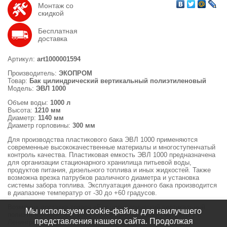
Монтаж со
скидкой
Бесплатная
доставка
Артикул:
art1000001594
Производитель:
ЭКОПРОМ
Товар:
Бак цилиндрический вертикальный полиэтиленовый
Модель:
ЭВЛ 1000
Объем воды:
1000 л
Высота:
1210 мм
Диаметр:
1140 мм
Диаметр горловины:
300 мм
Для производства пластикового бака ЭВЛ 1000 применяются
современные высококачественные материалы и многоступенчатый
контроль качества. Пластиковая емкость ЭВЛ 1000 предназначена
для организации стационарного хранилища питьевой воды,
продуктов питания, дизельного топлива и иных жидкостей. Также
возможна врезка патрубков различного диаметра и установка
системы забора топлива. Эксплуатация данного бака производится
в диапазоне температур от -30 до +60 градусов.
Возможна доставка товара «Бак цилиндрический вертикальный
Мы используем cookie-файлы для наилучшего
полиэтиленовый ЭВЛ 1000 ЭКОПРОМ» по Санкт-Петербургу и
представления нашего сайта. Продолжая
Ленинградской области.