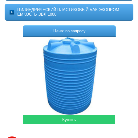
Котельное оборудование
О ПРОЕКТЕ
ЦИЛИНДРИЧЕСКИЙ ПЛАСТИКОВЫЙ БАК ЭКОПРОМ
МОНТАЖ
ЕМКОСТЬ ЭВЛ 1000
Комплектующие для котельных
ДОСТАВКА
Системы отопления
КОНТАКТЫ
Цена: по запросу
КОРЗИНА
Водонагреватели
Горелки
Насосы
Гидромассажные бассейны
Кондиционеры
Локальная канализация
Пластиковые ёмкости
Дачная продукция