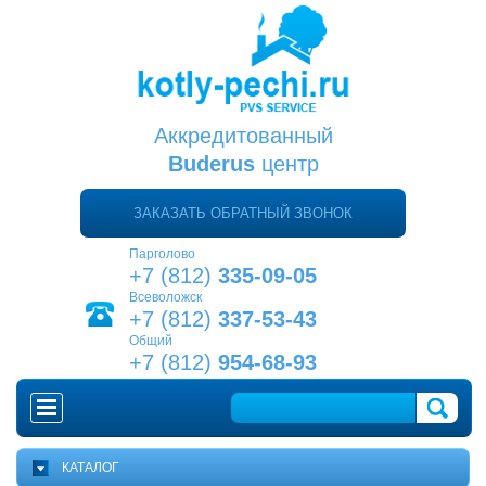
Аккредитованный
Buderus
центр
ЗАКАЗАТЬ ОБРАТНЫЙ ЗВОНОК
Парголово
+7 (812)
335-09-05
Всеволожск
+7 (812)
337-53-43
Общий
+7 (812)
954-68-93
ГЛАВНАЯ
КАТАЛОГ
КАК ВЫБРАТЬ КОТЕЛ?