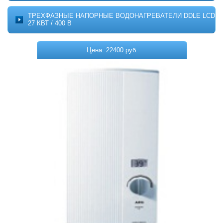
Котельное оборудование
О ПРОЕКТЕ
ТРЕХФАЗНЫЕ НАПОРНЫЕ ВОДОНАГРЕВАТЕЛИ DDLE LCD
МОНТАЖ
27 КВТ / 400 В
Комплектующие для котельных
ДОСТАВКА
Системы отопления
КОНТАКТЫ
Цена: 22400 руб.
КОРЗИНА
Водонагреватели
Горелки
Насосы
Гидромассажные бассейны
Кондиционеры
Локальная канализация
Пластиковые ёмкости
Дачная продукция