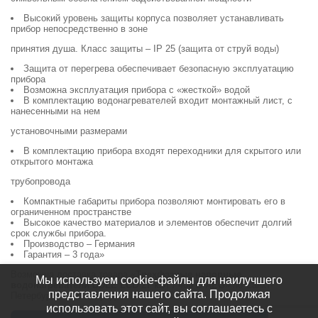
Высокий уровень защиты корпуса позволяет устанавливать
прибор непосредственно в зоне
принятия душа. Класс защиты – IP 25 (защита от струй воды)
Защита от перегрева обеспечивает безопасную эксплуатацию
прибора
Возможна эксплуатация прибора с «жесткой» водой
В комплектацию водонагревателей входит монтажный лист, с
нанесенными на нем
установочными размерами
В комплектацию прибора входят переходники для скрытого или
открытого монтажа
трубопровода
Компактные габариты прибора позволяют монтировать его в
ограниченном пространстве
Высокое качество материалов и элементов обеспечит долгий
срок службы прибора.
Производство – Германия
Гарантия – 3 года»
Возможна доставка товара «
Трехфазные напорные
Мы используем cookie-файлы для наилучшего
водонагреватели DDLE LCD 27 кВт / 400 В AEG
» по Санкт-
представления нашего сайта. Продолжая
Петербургу и Ленинградской области
использовать этот сайт, вы соглашаетесь с