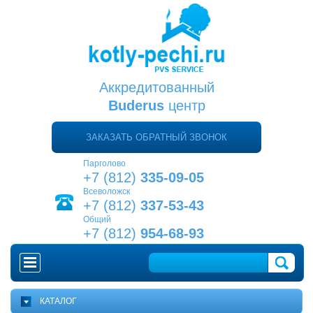
Аккредитованный
Buderus
центр
ЗАКАЗАТЬ ОБРАТНЫЙ ЗВОНОК
Парголово
+7 (812)
335-09-05
Всеволожск
+7 (812)
337-53-43
Общий
+7 (812)
954-68-93
ГЛАВНАЯ
КАТАЛОГ
КАК ВЫБРАТЬ КОТЕЛ?